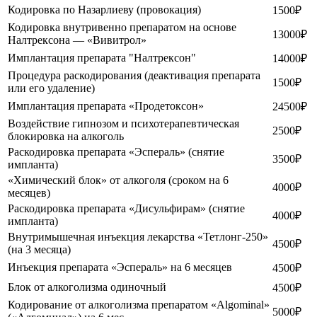
Кодировка по Назарлиеву (провокация)
1500₽
Кодировка внутривенно препаратом на основе
13000₽
Налтрексона — «Вивитрол»
Имплантация препарата "Налтрексон"
14000₽
Процедура раскодирования (деактивация препарата
1500₽
или его удаление)
Имплантация препарата «Продетоксон»
24500₽
Воздействие гипнозом и психотерапевтическая
2500₽
блокировка на алкоголь
Раскодировка препарата «Эспераль» (снятие
3500₽
импланта)
«Химический блок» от алкоголя (сроком на 6
4000₽
месяцев)
Раскодировка препарата «Дисульфирам» (снятие
4000₽
импланта)
Внутримышечная инъекция лекарства «Тетлонг-250»
4500₽
(на 3 месяца)
Инъекция препарата «Эспераль» на 6 месяцев
4500₽
Блок от алкоголизма одиночный
4500₽
Кодирование от алкоголизма препаратом «Algominal»
5000₽