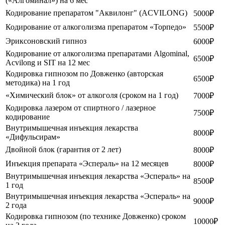
(«Алгоминал») на 6 мес
Кодирование препаратом "Аквилонг" (ACVILONG)
5000₽
Кодирование от алкоголизма препаратом «Торпедо»
5500₽
Эриксоновский гипноз
6000₽
Кодирование от алкоголизма препаратами Algominal,
6500₽
Acvilong и SIT на 12 мес
Кодировка гипнозом по Довженко (авторская
6500₽
методика) на 1 год
«Химический блок» от алкоголя (сроком на 1 год)
7000₽
Кодировка лазером от спиртного / лазерное
7500₽
кодирование
Внутримышечная инъекция лекарства
8000₽
«Дифульсирам»
Двойной блок (гарантия от 2 лет)
8000₽
Инъекция препарата «Эспераль» на 12 месяцев
8000₽
Внутримышечная инъекция лекарства «Эспераль» на
8500₽
1 год
Внутримышечная инъекция лекарства «Эспераль» на
9000₽
2 года
Кодировка гипнозом (по технике Довженко) сроком
10000₽